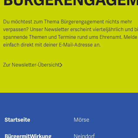
BÜRGERENGAGE
Du möchtest zum Thema Bürgerengagement nichts mehr
verpassen? Unser Newsletter erscheint vierteljährlich und b
spannende Themen und Termine rund ums Ehrenamt. Melde
einfach direkt mit deiner E-Mail-Adresse an.
Zur Newsletter-Übersicht
Startseite
Mörse
BürgermitWirkung
Neindorf