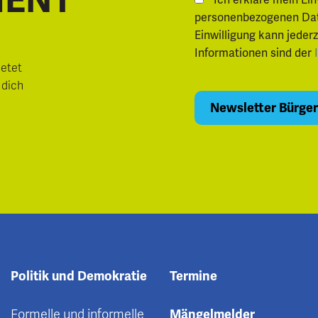
MENT
Ich erkläre mein Ei
personenbezogenen Daten.
Einwilligung kann jeder
Informationen sind der
ietet
 dich
Politik und Demokratie
Termine
Formelle und informelle
Mängelmelder