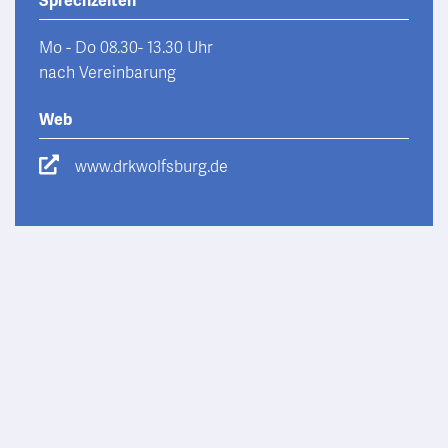
Sprechzeiten
Mo - Do 08.30- 13.30 Uhr
nach Vereinbarung
Web
www.drkwolfsburg.de