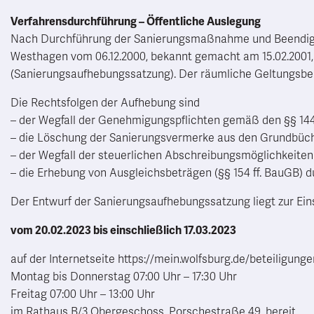
Verfahrensdurchführung – Öffentliche Auslegung
Nach Durchführung der Sanierungsmaßnahme und Beendigung 
Westhagen vom 06.12.2000, bekannt gemacht am 15.02.2001,
(Sanierungsaufhebungssatzung). Der räumliche Geltungsbe
Die Rechtsfolgen der Aufhebung sind
– der Wegfall der Genehmigungspflichten gemäß den §§ 14
– die Löschung der Sanierungsvermerke aus den Grundbüch
– der Wegfall der steuerlichen Abschreibungsmöglichkeiten
– die Erhebung von Ausgleichsbeträgen (§§ 154 ff. BauGB) d
Der Entwurf der Sanierungsaufhebungssatzung liegt zur Ein
vom 20.02.2023 bis einschließlich 17.03.2023
auf der Internetseite https://mein.wolfsburg.de/beteiligu
Montag bis Donnerstag 07:00 Uhr – 17:30 Uhr
Freitag 07:00 Uhr – 13:00 Uhr
im Rathaus B/3.Obergeschoss, Porschestraße 49, bereit.