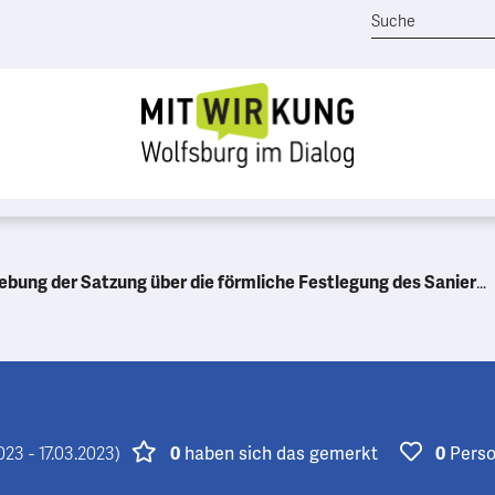
r Satzung über die förmliche Festlegung des Sanierungsgebietes „Wolfsburg- Westhagen“
23 - 17.03.2023)
0
haben
sich das gemerkt
0
Pers