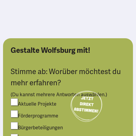
Gestalte Wolfsburg mit!
Stimme ab: Worüber möchtest du
mehr erfahren?
(Du kannst mehrere Antworten auswählen.)
Aktuelle Projekte
Förderprogramme
Bürgerbeteiligungen