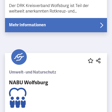
Der DRK Kreisverband Wolfsburg ist Teil der
weltweit anerkannten Rotkreuz- und
Rothalbmondbewegung und engagiert sich vor Ort
für Menschlichkeit, Hilfe und Gemeinschaft. Mit
Mehr Informationen
zahlreichen sozialen Angeboten und Projekten
unterstützt das Deutsche Rote Kreuz Menschen in
unterschiedlichen Lebenslagen – unabhängig von
Herkunft, Religion oder Lebenssituation. Das
Ehrenamt spielt dabei eine zentrale Rolle und bietet
viele Möglichkeiten, sich sinnvoll einzubringen und
das Miteinander in Wolfsburg aktiv zu gestalten.
Umwelt- und Naturschutz
NABU Wolfsburg