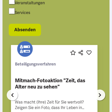
Veranstaltungen
Services
Beteiligungsverfahren
Beteiligung Sofortmaßnahmen
Innenstadt
Entlang der Porschestraße tut sich was!
Sag uns deine Meinung. Im Rahmen des