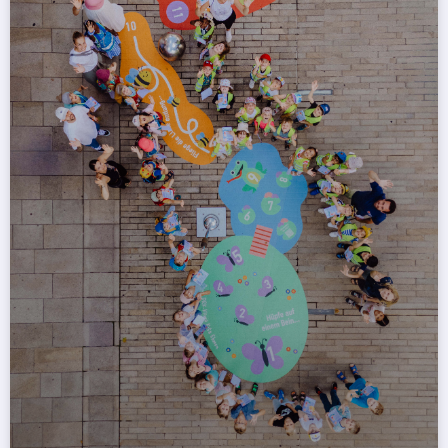
pflanzt ihr nicht einfach mehr Bäume? In
der Porschestraße ist doch viel Platz! Gute
Frage! Wie so häufig ist die Antwort nicht
ganz einfach. Aber genau das ist das Ziel
des Projektes „Nutzungshandbuch
Porschestraße“. Im Rahmen der
Erarbeitung sollen Potenzialflächen
identifiziert werden an denen man künftig
mehr Bäume, mehr Sitzgelegenheiten oder
einen Spielplatz bauen könnte. Doch im
Boden unter der Porschestraße liegen
zahlreiche Leitungen, so dass Bauarbeiten
nicht überall möglich sind. Auch oben ist
viel mehr los als man sieht. Die
Feuerwehr…