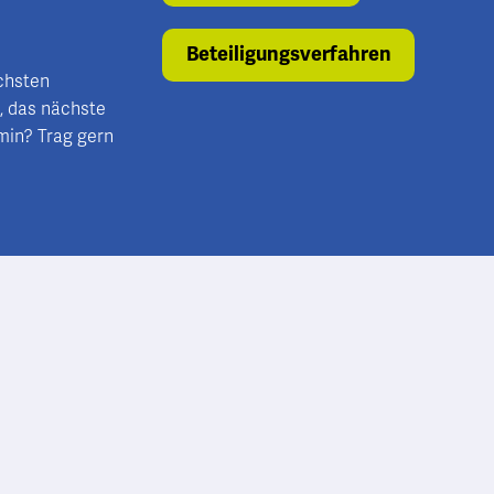
Beteiligungsverfahren
ächsten
, das nächste
min? Trag gern