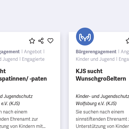
gagement
Angebot
Bürgerengagement
Ang
d Jugend
Engagierte
Kinder und Jugend
Enga
ht
KJS sucht
spatinnen/ -paten
Wunschgroßeltern
nd Jugendschutz
Kinder- und Jugendschut
e.V. (KJS)
Wolfsburg e.V. (KJS)
n nach einem
Sie suchen nach einem
enden Ehrenamt zur
sinnstiftenden Ehrenamt 
zung von Kindern mit
Unterstützung von Kinde