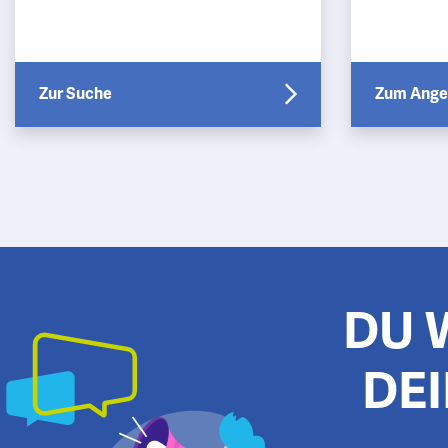
Bildungsweg begleiten. Es gibt ga…
schulisch
langfrist
sind S…
Zur Suche
Zum Ange
DU 
DEI