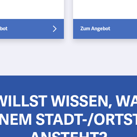
en Schwierigkeiten mit
großes familiäres Netz m
iger Perspektive? Dann
langfristiger Perspektive
sind Sie b…
bot
Zum Angebot
WILLST WISSEN, WA
NEM STADT-/ORTS