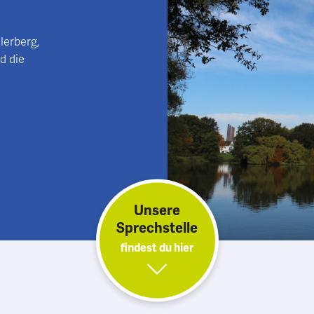
lerberg,
d die
Unsere
Sprechstelle
findest du hier