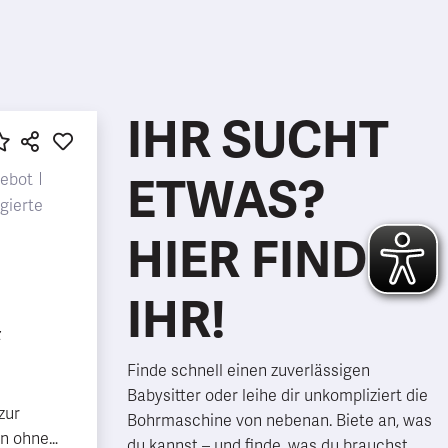
IHR SUCHT
ETWAS?
ebot
gierte
HIER FINDET
IHR!
z
Finde schnell einen zuverlässigen
Babysitter oder leihe dir unkompliziert die
zur
Bohrmaschine von nebenan. Biete an, was
rn ohne
du kannst – und finde, was du brauchst.