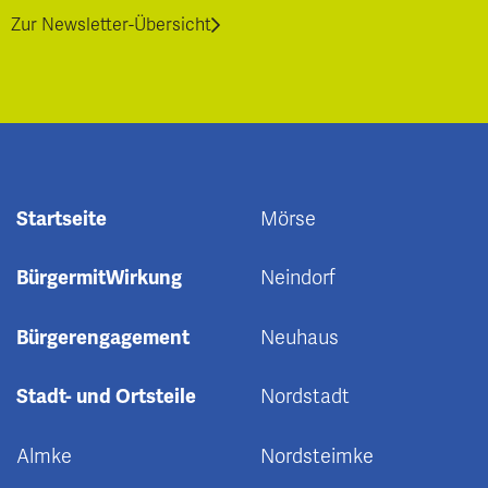
Zur Newsletter-Übersicht
Startseite
Mörse
BürgermitWirkung
Neindorf
Bürgerengagement
Neuhaus
Stadt- und Ortsteile
Nordstadt
Almke
Nordsteimke