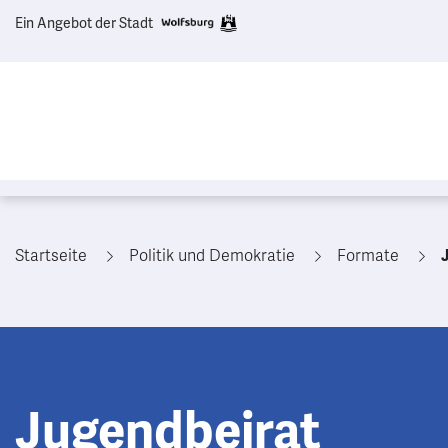
Ein Angebot der Stadt
Startseite
Politik und Demokratie
Formate
Jugendbeirat