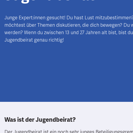
Junge Expert:innen gesucht! Du hast Lust mitzubestimmen
möchtest über Themen diskutieren, die dich bewegen? Du wi
werden? Wenn du zwischen 13 und 27 Jahren alt bist, bist d
Jugendbeirat genau richtig!
Was ist der Jugendbeirat?
Der Jugendbeirat ist ein noch sehr junges Beteiligungsgrem