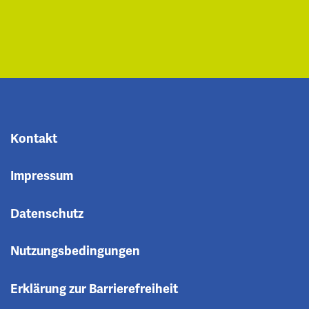
Kontakt
Impressum
Datenschutz
Nutzungsbedingungen
Erklärung zur Barrierefreiheit