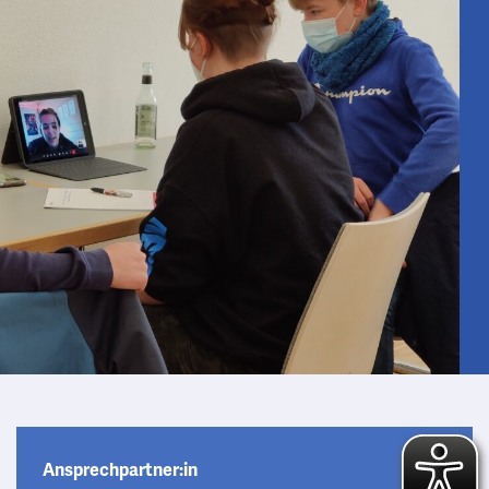
Ansprechpartner:in