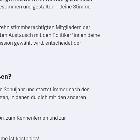
bestimmen und gestalten – deine Stimme
 zehn stimmberechtigten Mitgliedern der
ten Austausch mit den Politiker*innen deine
ssion gewählt wird, entscheidet der
sen?
en Schuljahr und startet immer nach den
gen, in denen du dich mit den anderen
on, zum Kennenlernen und zur
me ist kostenlos!