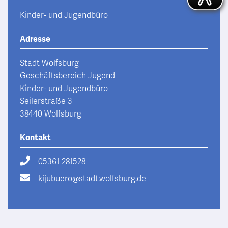
Kinder- und Jugendbüro
Adresse
Stadt Wolfsburg
Geschäftsbereich Jugend
Kinder- und Jugendbüro
Seilerstraße 3
38440 Wolfsburg
Kontakt
05361 281528
kijubuero@stadt.wolfsburg.de