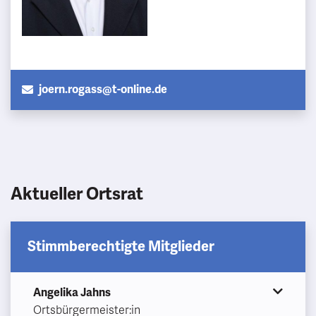
joern.rogass@t-online.de
Aktueller Ortsrat
Stimmberechtigte Mitglieder
Angelika Jahns
Ortsbürgermeister:in