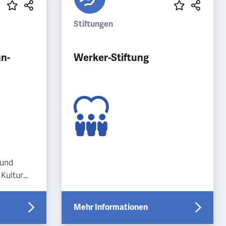
Stiftungen
hn-
Werker-Stiftung
 und
 Kultur
 bei
tefäll
Mehr Informationen