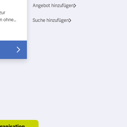
Angebot hinzufügen
zur
rn ohne
Suche hinzufügen
t
? Dann
ganisation