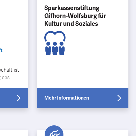
Sparkassenstiftung
Gifhorn-Wolfsburg für
Kultur und Soziales
chaft ist
g des
itz in
inne des
Mehr Informationen