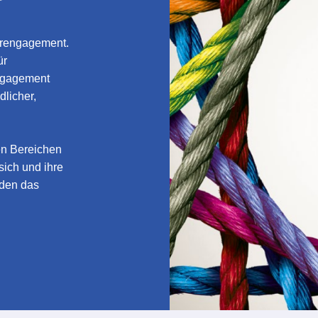
erengagement.
ür
Engagement
dlicher,
en Bereichen
sich und ihre
nden das