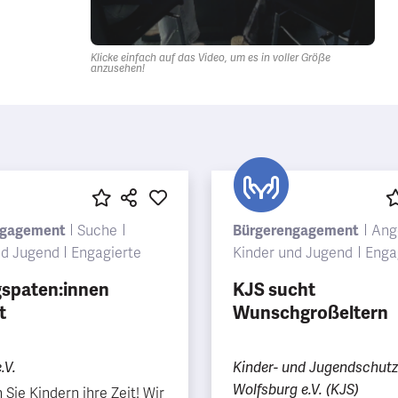
Klicke einfach auf das Video, um es in voller Größe
anzusehen!
ngagement
Suche
Bürgerengagement
Ang
nd Jugend
Engagierte
Kinder und Jugend
Enga
gspaten:innen
KJS sucht
t
Wunschgroßeltern
.V.
Kinder- und Jugendschutz
Wolfsburg e.V. (KJS)
Sie Kindern ihre Zeit! Wir