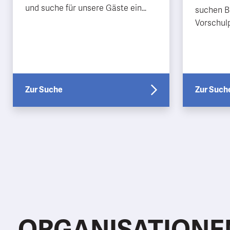
und suche für unsere Gäste ein
suchen B
Musikalisches Angebot
Vorschulp
Kinder/Ju
Bildungsw
Zur Suche
Zur Such
ORGANISATIONE