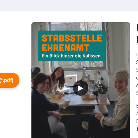
*.pdf)
▶