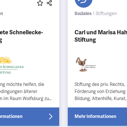
en
Soziales
Stiftungen
ete Schnellecke-
Carl und Marisa Ha
g
Stiftung
ung möchte helfen, die
Stiftung des priv. Rechts,
dingungen älterer
Förderung von Erziehung
 im Raum Wolfsburg zu
Bildung, Altenhilfe, Kunst,
rn und Kindern und
und Denkmalschutz, Hilfe
hen Hilfe und
persönlichen Not- und Här
ormationen
Mehr Informationen
tzun…