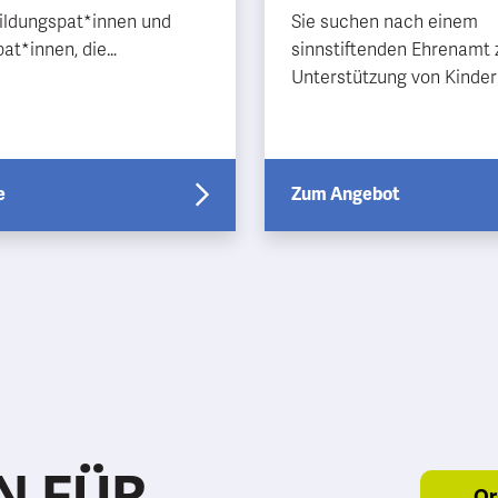
ildungspat*innen und
Sie suchen nach einem
at*innen, die
sinnstiftenden Ehrenamt 
gendliche auf ihrem
Unterstützung von Kinde
eg begleiten. Es gibt ga…
großes familiäres Netz mi
langfristiger Perspektive
sind Sie b…
e
Zum Angebot
N FÜR
Or