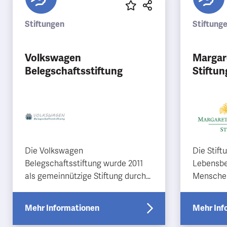
Stiftungen
Stiftung
Volkswagen
Margar
Belegschaftsstiftung
Stiftun
Die Volkswagen
Die Stift
Belegschaftsstiftung wurde 2011
Lebensbe
als gemeinnützige Stiftung durch
Menschen
die Stifterin Volkswagen AG ins
verbesse
Leben gerufen. Im Mittelpunkt der
Jugendlic
Mehr Informationen
Mehr Inf
Stif…
Unterstü