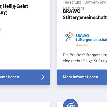
Tierschutz
Umwelt- und
g Heilig-Geist
Naturschutz
BRAWO
urg
Stiftergemeinschaft
Die BraWo Stiftergemeins
eine rechtsfähige Stiftun
bürgerlichen Rechts mit S
Braunschweig. Ganz im S
ormationen
Mehr Informationen
genossenschaftlichen …