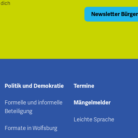
 dich
Politik und Demokratie
Termine
Formelle und informelle
Mängelmelder
Beteiligung
Leichte Sprache
Formate in Wolfsburg