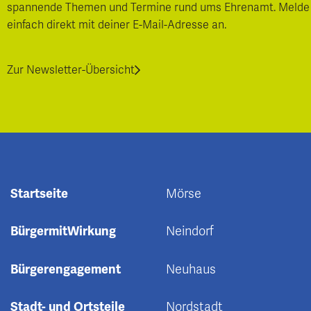
spannende Themen und Termine rund ums Ehrenamt. Melde
einfach direkt mit deiner E-Mail-Adresse an.
Zur Newsletter-Übersicht
Startseite
Mörse
BürgermitWirkung
Neindorf
Bürgerengagement
Neuhaus
Stadt- und Ortsteile
Nordstadt