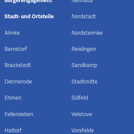
Bürgerengagement
Neuhaus
Stadt- und Ortsteile
Nordstadt
Almke
Nordsteimke
Barnstorf
Reislingen
Brackstedt
Sandkamp
Detmerode
Stadtmitte
Ehmen
Sülfeld
Fallersleben
Velstove
Hattorf
Vorsfelde