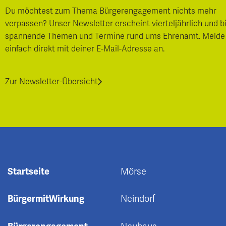
Du möchtest zum Thema Bürgerengagement nichts mehr
verpassen? Unser Newsletter erscheint vierteljährlich und b
spannende Themen und Termine rund ums Ehrenamt. Melde
einfach direkt mit deiner E-Mail-Adresse an.
Zur Newsletter-Übersicht
Startseite
Mörse
BürgermitWirkung
Neindorf