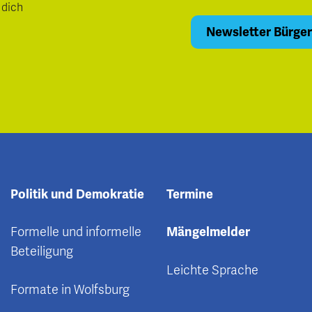
 dich
Politik und Demokratie
Termine
Formelle und informelle
Mängelmelder
Beteiligung
Leichte Sprache
Formate in Wolfsburg