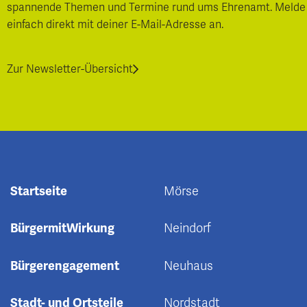
spannende Themen und Termine rund ums Ehrenamt. Melde
einfach direkt mit deiner E-Mail-Adresse an.
Zur Newsletter-Übersicht
Startseite
Mörse
BürgermitWirkung
Neindorf
Bürgerengagement
Neuhaus
Stadt- und Ortsteile
Nordstadt