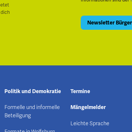
ietet
 dich
Politik und Demokratie
Termine
Formelle und informelle
Mängelmelder
Beteiligung
Leichte Sprache
Formate in Wolfsburg