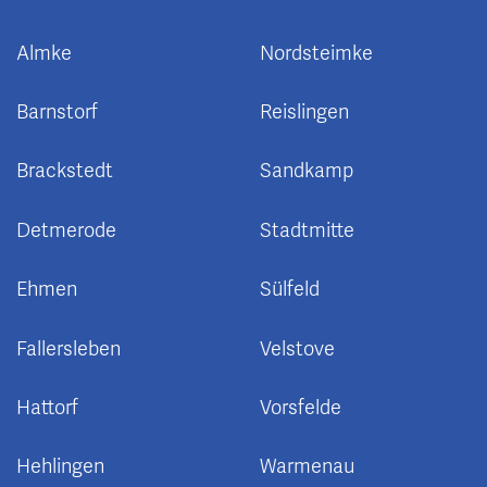
Almke
Nordsteimke
Barnstorf
Reislingen
Brackstedt
Sandkamp
Detmerode
Stadtmitte
Ehmen
Sülfeld
Fallersleben
Velstove
Hattorf
Vorsfelde
Hehlingen
Warmenau