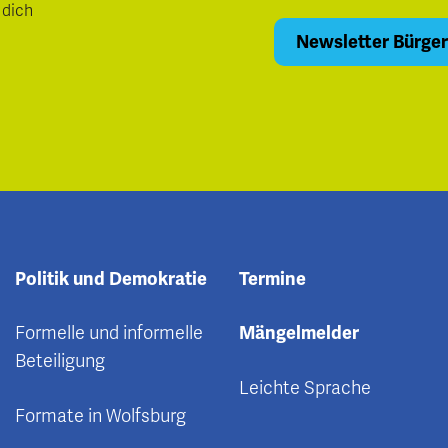
 dich
Politik und Demokratie
Termine
Formelle und informelle
Mängelmelder
Beteiligung
Leichte Sprache
Formate in Wolfsburg