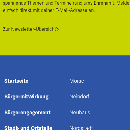
spannende Themen und Termine rund ums Ehrenamt. Melde
einfach direkt mit deiner E-Mail-Adresse an.
Zur Newsletter-Übersicht
Startseite
Mörse
BürgermitWirkung
Neindorf
Bürgerengagement
Neuhaus
Stadt- und Ortsteile
Nordstadt