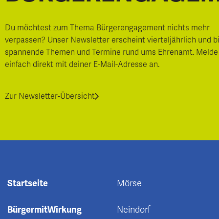
Du möchtest zum Thema Bürgerengagement nichts mehr
verpassen? Unser Newsletter erscheint vierteljährlich und b
spannende Themen und Termine rund ums Ehrenamt. Melde
einfach direkt mit deiner E-Mail-Adresse an.
Zur Newsletter-Übersicht
Startseite
Mörse
BürgermitWirkung
Neindorf