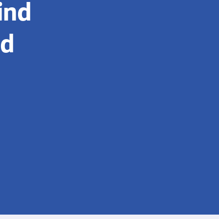
ind
nd