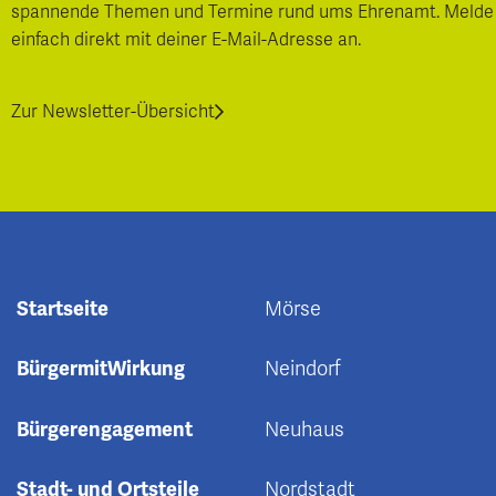
spannende Themen und Termine rund ums Ehrenamt. Melde
einfach direkt mit deiner E-Mail-Adresse an.
Zur Newsletter-Übersicht
Startseite
Mörse
BürgermitWirkung
Neindorf
Bürgerengagement
Neuhaus
Stadt- und Ortsteile
Nordstadt