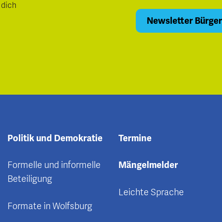
 dich
Politik und Demokratie
Termine
Formelle und informelle
Mängelmelder
Beteiligung
Leichte Sprache
Formate in Wolfsburg