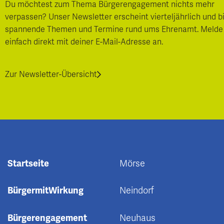
Du möchtest zum Thema Bürgerengagement nichts mehr
verpassen? Unser Newsletter erscheint vierteljährlich und b
spannende Themen und Termine rund ums Ehrenamt. Melde
einfach direkt mit deiner E-Mail-Adresse an.
Zur Newsletter-Übersicht
Startseite
Mörse
BürgermitWirkung
Neindorf
Bürgerengagement
Neuhaus