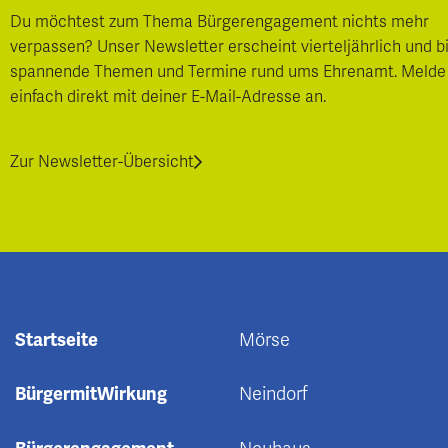
Du möchtest zum Thema Bürgerengagement nichts mehr
verpassen? Unser Newsletter erscheint vierteljährlich und b
spannende Themen und Termine rund ums Ehrenamt. Melde
einfach direkt mit deiner E-Mail-Adresse an.
Zur Newsletter-Übersicht
Startseite
Mörse
BürgermitWirkung
Neindorf