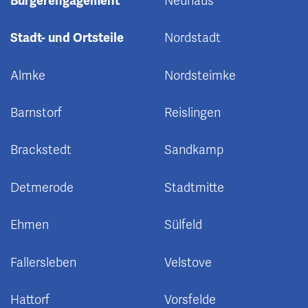
Bürgerengagement
Neuhaus
Stadt- und Ortsteile
Nordstadt
Almke
Nordsteimke
Barnstorf
Reislingen
Brackstedt
Sandkamp
Detmerode
Stadtmitte
Ehmen
Sülfeld
Fallersleben
Velstove
Hattorf
Vorsfelde