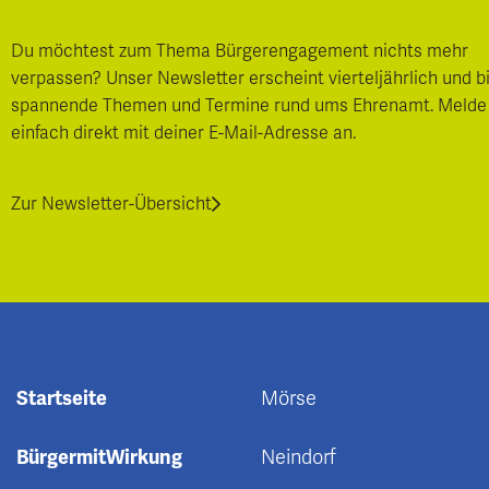
Du möchtest zum Thema Bürgerengagement nichts mehr
verpassen? Unser Newsletter erscheint vierteljährlich und b
spannende Themen und Termine rund ums Ehrenamt. Melde
einfach direkt mit deiner E-Mail-Adresse an.
Zur Newsletter-Übersicht
Startseite
Mörse
BürgermitWirkung
Neindorf