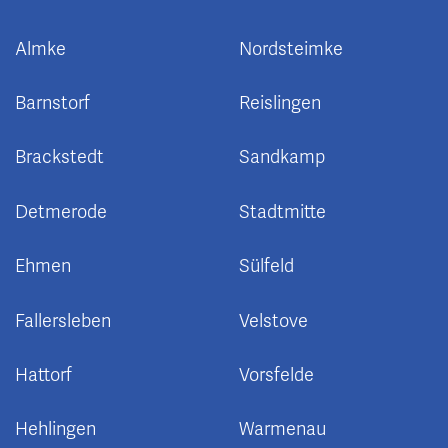
Almke
Nordsteimke
Barnstorf
Reislingen
Brackstedt
Sandkamp
Detmerode
Stadtmitte
Ehmen
Sülfeld
Fallersleben
Velstove
Hattorf
Vorsfelde
Hehlingen
Warmenau