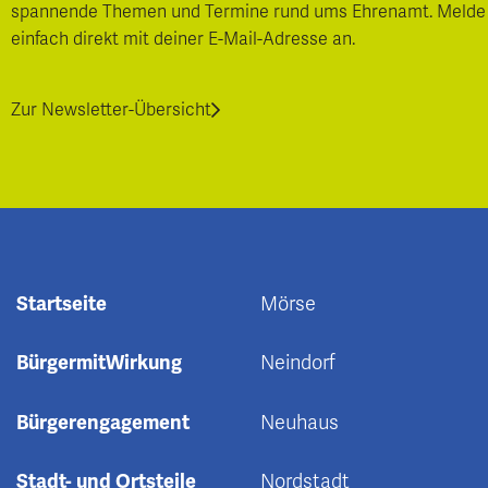
spannende Themen und Termine rund ums Ehrenamt. Melde
einfach direkt mit deiner E-Mail-Adresse an.
Zur Newsletter-Übersicht
Startseite
Mörse
BürgermitWirkung
Neindorf
Bürgerengagement
Neuhaus
Stadt- und Ortsteile
Nordstadt