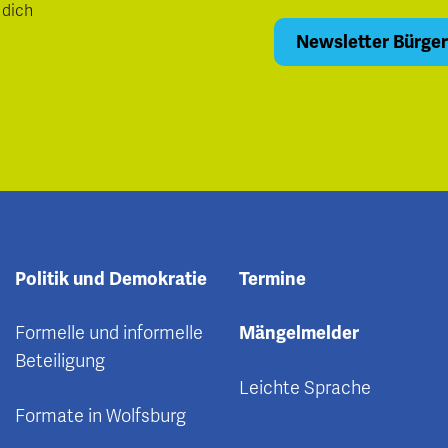
 dich
Politik und Demokratie
Termine
Formelle und informelle
Mängelmelder
Beteiligung
Leichte Sprache
Formate in Wolfsburg