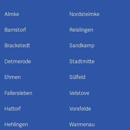
Almke
Nordsteimke
Barnstorf
Reislingen
Brackstedt
Sandkamp
Detmerode
Stadtmitte
Ehmen
Sülfeld
Fallersleben
Velstove
Hattorf
Vorsfelde
Hehlingen
Warmenau