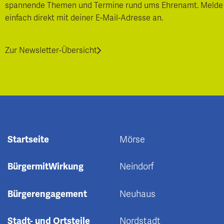
spannende Themen und Termine rund ums Ehrenamt. Melde
einfach direkt mit deiner E-Mail-Adresse an.
Zur Newsletter-Übersicht
Startseite
Mörse
BürgermitWirkung
Neindorf
Bürgerengagement
Neuhaus
Stadt- und Ortsteile
Nordstadt