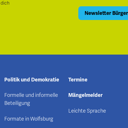
 dich
Politik und Demokratie
Termine
Formelle und informelle
Mängelmelder
Beteiligung
Leichte Sprache
Formate in Wolfsburg