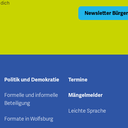
 dich
Politik und Demokratie
Termine
Formelle und informelle
Mängelmelder
Beteiligung
Leichte Sprache
Formate in Wolfsburg