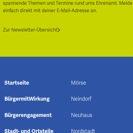
spannende Themen und Termine rund ums Ehrenamt. Melde
einfach direkt mit deiner E-Mail-Adresse an.
Zur Newsletter-Übersicht
Startseite
Mörse
BürgermitWirkung
Neindorf
Bürgerengagement
Neuhaus
Stadt- und Ortsteile
Nordstadt