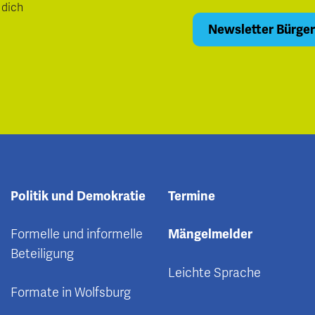
 dich
Politik und Demokratie
Termine
Formelle und informelle
Mängelmelder
Beteiligung
Leichte Sprache
Formate in Wolfsburg