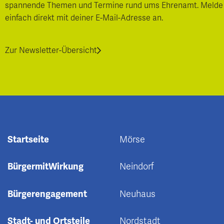
spannende Themen und Termine rund ums Ehrenamt. Melde
einfach direkt mit deiner E-Mail-Adresse an.
Zur Newsletter-Übersicht
Startseite
Mörse
BürgermitWirkung
Neindorf
Bürgerengagement
Neuhaus
Stadt- und Ortsteile
Nordstadt