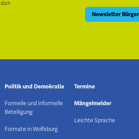
 dich
Politik und Demokratie
Termine
Formelle und informelle
Mängelmelder
Beteiligung
Leichte Sprache
Formate in Wolfsburg