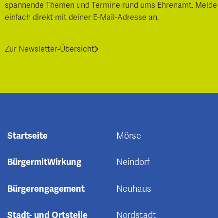
spannende Themen und Termine rund ums Ehrenamt. Melde
einfach direkt mit deiner E-Mail-Adresse an.
Zur Newsletter-Übersicht
Startseite
Mörse
BürgermitWirkung
Neindorf
Bürgerengagement
Neuhaus
Stadt- und Ortsteile
Nordstadt