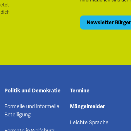
ietet
 dich
Politik und Demokratie
Termine
Formelle und informelle
Mängelmelder
Beteiligung
Leichte Sprache
Formate in Wolfsburg