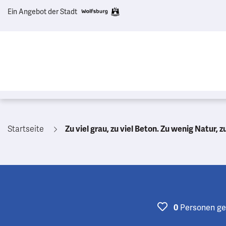
Ein Angebot der Stadt
Startseite
Zu viel grau, zu viel Beton. Zu wenig Natur, zu wenig insektenfreundliche Stauden, Kräuter, etc. , keine Nistkästen z.B. für Mauersegler, die hoch oben an Gebäuden in speziellen Kästen brüten könn
Personen
ge
0