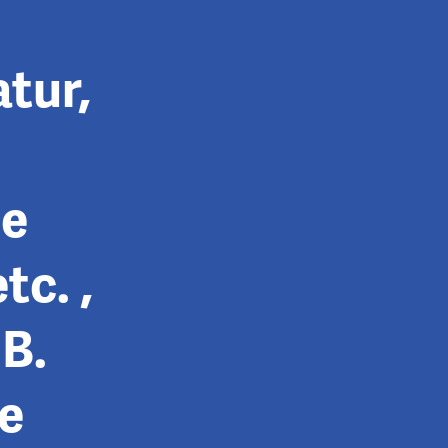
tur,
he
tc. ,
.B.
ie