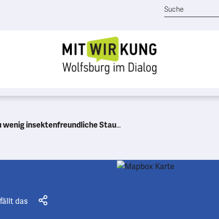
ten. Ihre waghalsigen Flugmanöver mit ihren charakteristischen „Sri-sri“ Rufen gehören für mich zu einem glücklichen Sommerabend in der Stadt dazu!
fällt das