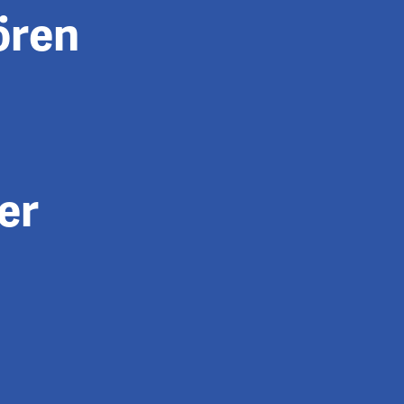
ören
er