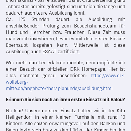
und maximal 7 Jahre alt sein, damit Grunderziehung und
–charakter bereits gefestigt sind und sich die lange und
dadurch auch teure Ausbildung lohnt.
Ca. 125 Stunden dauert die Ausbildung mit
anschließender Prüfung zum Besuchshundeteam für
Hund und Herrchen bzw. Frauchen. Diese Zeit muss
man vorab investieren, bevor es mit dem ersten Einsatz
überhaupt losgehen kann. Mittlerweile ist diese
Ausbildung auch ESAAT zertifiziert.
Wer mehr darüber erfahren möchte, dem empfehle ich
einen Besuch der offiziellen DRK Homepage. Hier ist
alles nochmal genau beschrieben:
https://www.drk-
wolfsburg-
mitte.de/angebote/therapiehunde/ausbildung.html
Erinnern Sie sich noch an ihren ersten Einsatz mit Balou?
Na klar! Unseren ersten Einsatz hatten wir in der Kita
Heiligendorf in einer kleinen Turnhalle mit rund 10
Kindern. Alle saßen erwartungsvoll auf den Bänken und
Balou legte sich brav zu den Füßen der Kinder hin. Ich