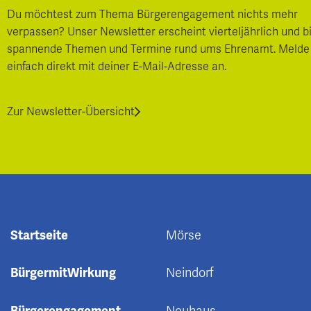
Du möchtest zum Thema Bürgerengagement nichts mehr
verpassen? Unser Newsletter erscheint vierteljährlich und b
spannende Themen und Termine rund ums Ehrenamt. Melde
einfach direkt mit deiner E-Mail-Adresse an.
Zur Newsletter-Übersicht
Startseite
Mörse
BürgermitWirkung
Neindorf
Bürgerengagement
Neuhaus