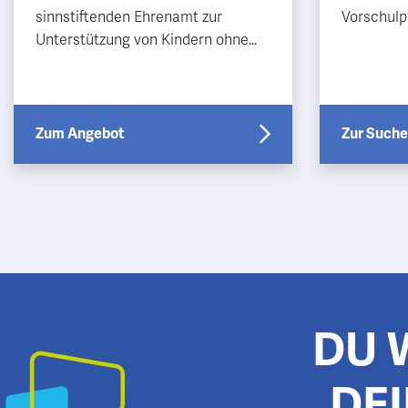
sinnstiftenden Ehrenamt zur
Vorschulp
Unterstützung von Kindern ohne
Kinder/Ju
großes familiäres Netz mit
Bildungsw
langfristiger Perspektive? Dann
sind Sie b…
Zum Angebot
Zur Suche
DU 
DEI