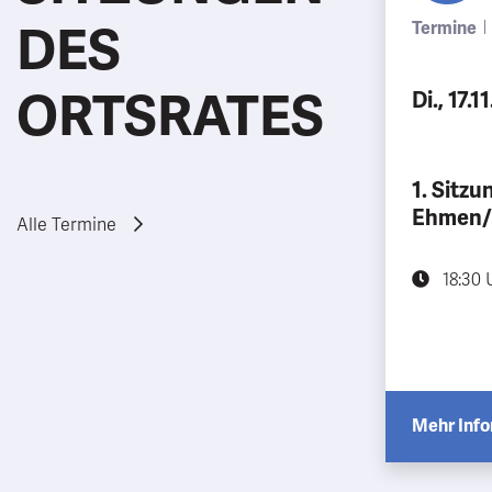
DES
Termine
ORTSRATES
Di., 17.
1. Sitzu
Ehmen/
Alle Termine
18:30 
Mehr Inf