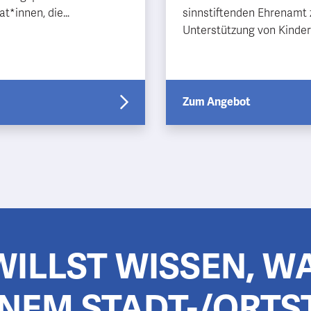
at*innen, die
sinnstiftenden Ehrenamt 
gendliche auf ihrem
Unterstützung von Kinder
eg begleiten. Es gibt ga…
schulischen Schwierigkei
langfristiger Perspektive
sind S…
Zum Angebot
WILLST WISSEN, WA
NEM STADT-/ORTS