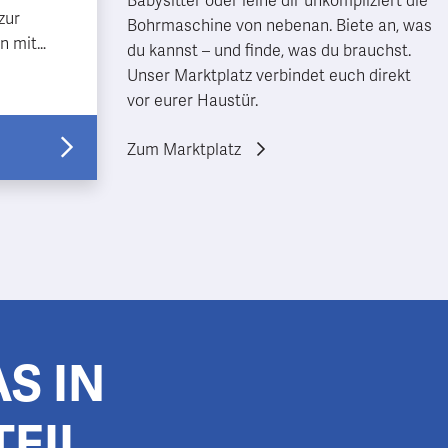
Babysitter oder leihe dir unkompliziert die
zur
Bohrmaschine von nebenan. Biete an, was
n mit
du kannst – und finde, was du brauchst.
ten mit
Unser Marktplatz verbindet euch direkt
? Dann
vor eurer Haustür.
Zum Marktplatz
S IN
TEIL