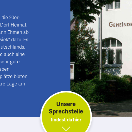
 die 20er-
s Dorf Heimat
wann Ehmen ab
iek" dazu. Es
utschlands.
nd auch eine
 sehr gute
ieben
zplätze bieten
bare Lage am
Unsere
Sprechstelle
findest du hier