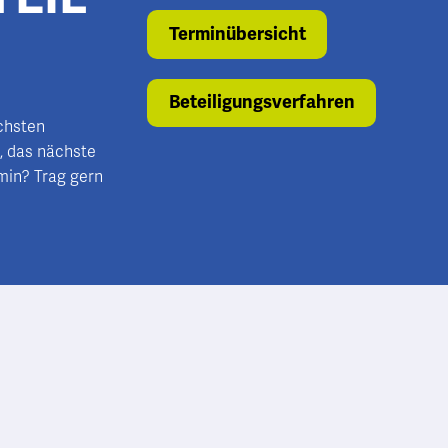
Terminübersicht
Beteiligungsverfahren
ächsten
, das nächste
min? Trag gern