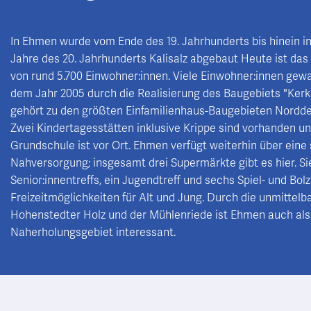
In Ehmen wurde vom Ende des 19. Jahrhunderts bis hinein in
Jahre des 20. Jahrhunderts Kalisalz abgebaut Heute ist da
von rund 5.700 Einwohner:innen. Viele Einwohner:innen ge
dem Jahr 2005 durch die Realisierung des Baugebiets "Kerks
gehört zu den größten Einfamilienhaus-Baugebieten Nordde
Zwei Kindertagesstätten inklusive Krippe sind vorhanden u
Grundschule ist vor Ort. Ehmen verfügt weiterhin über eine
Nahversorgung; insgesamt drei Supermärkte gibt es hier. S
Senior:innentreffs, ein Jugendtreff und sechs Spiel- und Bol
Freizeitmöglichkeiten für Alt und Jung. Durch die unmittel
Hohenstedter Holz und der Mühlenriede ist Ehmen auch als
Naherholungsgebiet interessant.