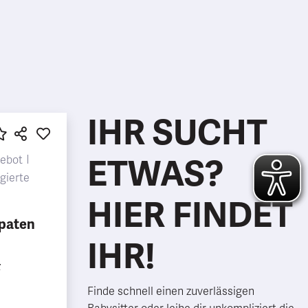
IHR SUCHT
ETWAS?
ebot
gierte
HIER FINDET
-paten
IHR!
z
Finde schnell einen zuverlässigen