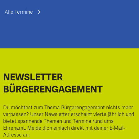
Alle Termine
NEWSLETTER
BÜRGERENGAGEMENT
Du möchtest zum Thema Bürgerengagement nichts mehr
verpassen? Unser Newsletter erscheint vierteljährlich und
bietet spannende Themen und Termine rund ums
Ehrenamt. Melde dich einfach direkt mit deiner E-Mail-
Adresse an.