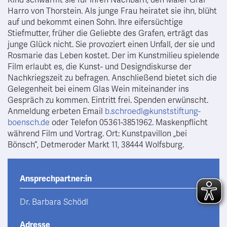
Kind schwärmt sie für ihren Nachbarn, den Maler Graf
Harro von Thorstein. Als junge Frau heiratet sie ihn, blüht
auf und bekommt einen Sohn. Ihre eifersüchtige
Stiefmutter, früher die Geliebte des Grafen, erträgt das
junge Glück nicht. Sie provoziert einen Unfall, der sie und
Rosmarie das Leben kostet. Der im Kunstmilieu spielende
Film erlaubt es, die Kunst- und Designdiskurse der
Nachkriegszeit zu befragen. Anschließend bietet sich die
Gelegenheit bei einem Glas Wein miteinander ins
Gespräch zu kommen. Eintritt frei. Spenden erwünscht.
Anmeldung erbeten Email
b.schroedl@kunststiftung-
boensch.de
oder Telefon 05361-3851962. Maskenpflicht
während Film und Vortrag. Ort: Kunstpavillon „bei
Bönsch“, Detmeroder Markt 11, 38444 Wolfsburg.
Ansprechpartner:in
Dr. Barbara Schödl
Adresse