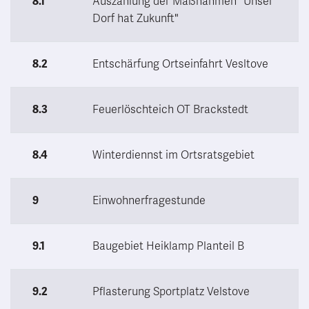
8.1
Auszahlung der Maßnahmen "Unser
Dorf hat Zukunft"
8.2
Entschärfung Ortseinfahrt Vesltove
8.3
Feuerlöschteich OT Brackstedt
8.4
Winterdiennst im Ortsratsgebiet
9
Einwohnerfragestunde
9.1
Baugebiet Heiklamp Planteil B
9.2
Pflasterung Sportplatz Velstove