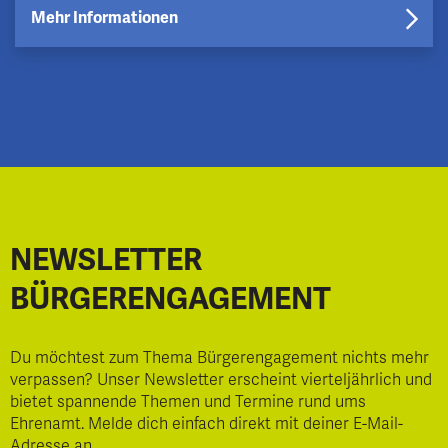
Mehr Informationen
NEWSLETTER
BÜRGERENGAGEMENT
Du möchtest zum Thema Bürgerengagement nichts mehr
verpassen? Unser Newsletter erscheint vierteljährlich und
bietet spannende Themen und Termine rund ums
Ehrenamt. Melde dich einfach direkt mit deiner E-Mail-
Adresse an.