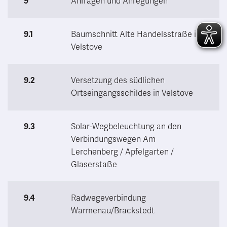
9
Anfragen und Anregungen
9.1
Baumschnitt Alte Handelsstraße in
Velstove
9.2
Versetzung des südlichen
Ortseingangsschildes in Velstove
9.3
Solar-Wegbeleuchtung an den
Verbindungswegen Am
Lerchenberg / Apfelgarten /
Glaserstaße
9.4
Radwegeverbindung
Warmenau/Brackstedt